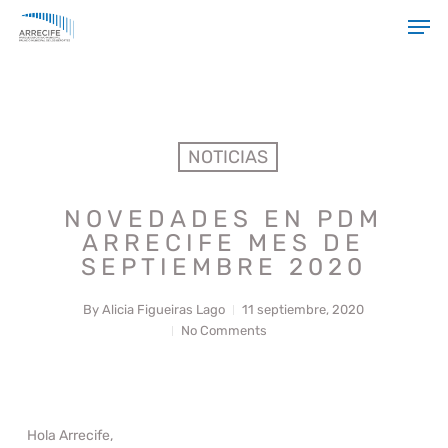
Skip
Men
to
main
Close
content
Menu
NOTICIAS
NOVEDADES EN PDM
ARRECIFE MES DE
SEPTIEMBRE 2020
By
Alicia Figueiras Lago
11 septiembre, 2020
No Comments
Hola Arrecife,