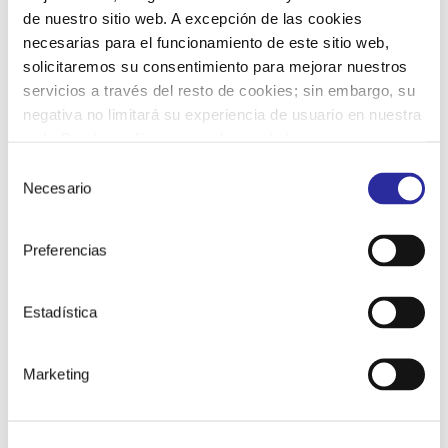
de nuestro sitio web. A excepción de las cookies
necesarias para el funcionamiento de este sitio web,
solicitaremos su consentimiento para mejorar nuestros
servicios a través del resto de cookies; sin embargo, su
negativa no limitará su experiencia de usuario en nuestra
web. Puede configurar o rechazar de forma
personalizada su uso pulsando “Configuraciones”. Para
Selección
más información, puede consultar nuestra
Política de
Necesario
de
Cookies.
consentimiento
Preferencias
Estadística
Marketing