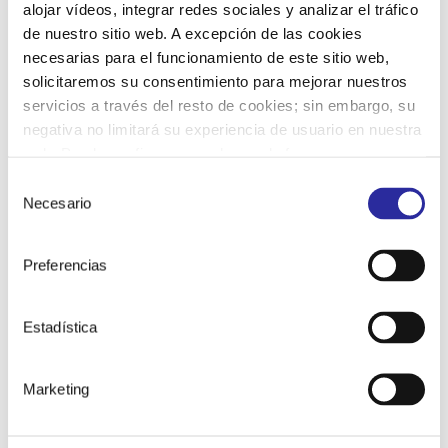
alojar vídeos, integrar redes sociales y analizar el tráfico
de nuestro sitio web. A excepción de las cookies
necesarias para el funcionamiento de este sitio web,
solicitaremos su consentimiento para mejorar nuestros
servicios a través del resto de cookies; sin embargo, su
negativa no limitará su experiencia de usuario en nuestra
web. Puede configurar o rechazar de forma
He leído y acepto la Política de Privacidad
*
personalizada su uso pulsando “Configuraciones”. Para
Selección
He leído y acepto la
política de privacidad
más información, puede consultar nuestra
Política de
Necesario
de
Cookies.
consentimiento
r
D
Deseo recibir información comercial sobre
e
Preferencias
e
servicios, ofertas y promociones relacionadas
l
s
con las actividades del Centro. Ver
política de
a
e
privacidad
c
o
Estadística
i
r
o
e
n
ENVIAR
c
a
Marketing
i
d
b
a
i
s
Datos de contacto