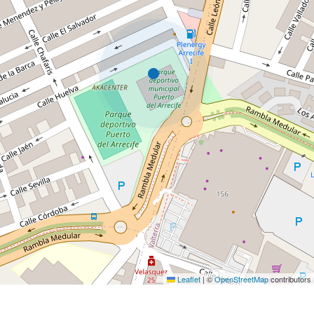
Leaflet
|
©
OpenStreetMap
contributors