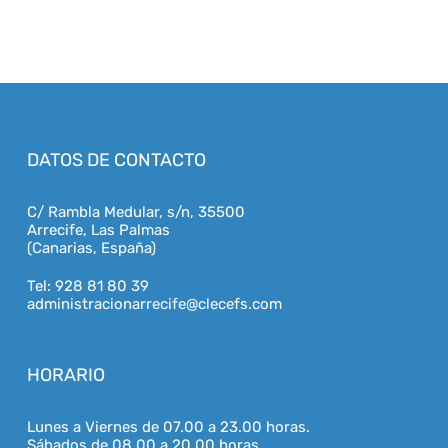
r
e
s
e
r
v
i
c
DATOS DE CONTACTO
i
o
s
C/ Rambla Medular, s/n, 35500
,
Arrecife, Las Palmas
o
(Canarias, España)
f
e
Tel: 928 81 80 39
r
administracionarrecife@clecefs.com
t
a
s
HORARIO
y
p
r
Lunes a Viernes de 07.00 a 23.00 horas.
o
Sábados de 08.00 a 20.00 horas.