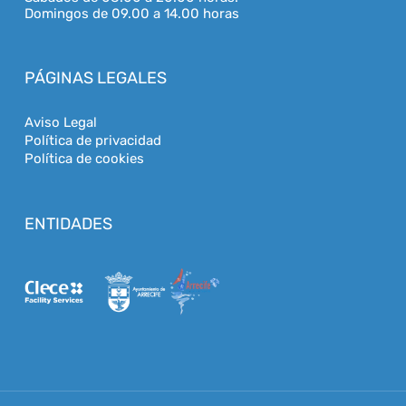
m
Domingos de 09.00 a 14.00 horas
o
c
i
o
PÁGINAS LEGALES
n
e
Aviso Legal
s
Política de privacidad
r
Política de cookies
e
l
a
c
ENTIDADES
i
o
n
a
d
a
s
c
o
n
l