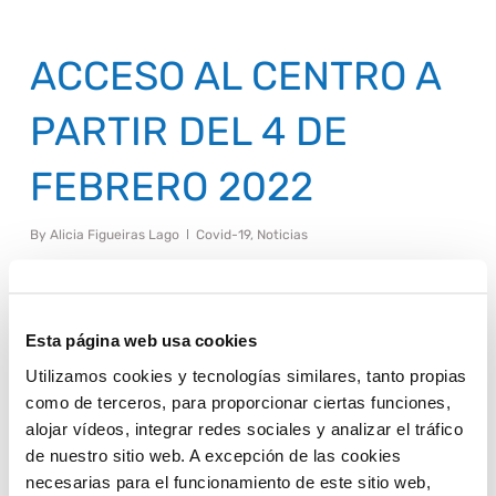
ACCESO AL CENTRO A
PARTIR DEL 4 DE
FEBRERO 2022
By
Alicia Figueiras Lago
Covid-19
,
Noticias
Tras publicación en el BOC del día de hoy (04/02/22), queda
derogada la Orden de 22 de diciembre de 2.021, en el que se
establecía que para acceder al Centro sería necesaria la
Esta página web usa cookies
presentación de informe de resultado negativo de una PCR o
test de antígenos, realizada en un laboratorio o centro
Utilizamos cookies y tecnologías similares, tanto propias
autorizado, o en su defecto del Certificado Covid (por
como de terceros, para proporcionar ciertas funciones,
vacunación de pauta completa o infección).
alojar vídeos, integrar redes sociales y analizar el tráfico
de nuestro sitio web. A excepción de las cookies
Por tanto, desde el mismo día de hoy, para acceder al Parque
Deportivo Municipal de Arrecife no será necesaria presentar
necesarias para el funcionamiento de este sitio web,