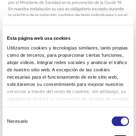
por el Ministerio de Sanidad en la prevención de la Covid-19.
En nuestra instalación su uso es obligatorio excepto durante
la práctica de la natación, partidos de tenis individuales y en el
momento de la ducha.
Si tienes alguna duda sobre qué mascarilla utilizar,
Esta página web usa cookies
adjuntamos un documento del Ministerio de Consumo que
puede ayudarte.
Utilizamos cookies y tecnologías similares, tanto propias
como de terceros, para proporcionar ciertas funciones,
qué debes tener en cuenta al comprar una mascarilla
alojar vídeos, integrar redes sociales y analizar el tráfico
de nuestro sitio web. A excepción de las cookies
Recuerda que en nuestra instalación no se permiten las
necesarias para el funcionamiento de este sitio web,
mascarillas con válvula ni las de red (por no tener
solicitaremos su consentimiento para mejorar nuestros
homologación UNE 0064-0065).
servicios a través del resto de cookies; sin embargo, su
Cuídame, cuídate
negativa no limitará su experiencia de usuario en nuestra
web. Puede configurar o rechazar de forma
personalizada su uso pulsando “Configuraciones”. Para
Selección
más información, puede consultar nuestra
Política de
Necesario
de
Cookies.
consentimiento