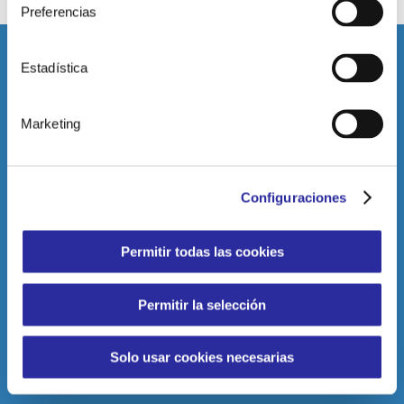
Preferencias
Estadística
DATOS DE CONTACTO
Marketing
C/ Rambla Medular, s/n, 35500
Arrecife, Las Palmas
(Canarias, España)
Configuraciones
Tel: 928 81 80 39
administracionarrecife@clecefs.com
Permitir todas las cookies
HORARIO
Permitir la selección
Lunes a Viernes de 07.00 a 23.00 horas.
Sábados de 08.00 a 20.00 horas.
Solo usar cookies necesarias
Domingos de 09.00 a 14.00 horas