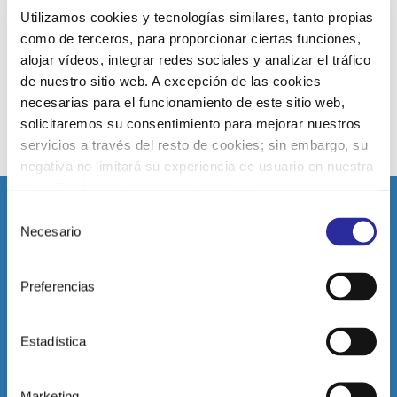
mismos. Pueden consultarse los beneficios de esta campaña
Utilizamos cookies y tecnologías similares, tanto propias
en la recepción de la instalación.
como de terceros, para proporcionar ciertas funciones,
alojar vídeos, integrar redes sociales y analizar el tráfico
FIDELIZACIÓN MARZO 22
de nuestro sitio web. A excepción de las cookies
necesarias para el funcionamiento de este sitio web,
solicitaremos su consentimiento para mejorar nuestros
servicios a través del resto de cookies; sin embargo, su
negativa no limitará su experiencia de usuario en nuestra
web. Puede configurar o rechazar de forma
personalizada su uso pulsando “Configuraciones”. Para
Selección
más información, puede consultar nuestra
Política de
Necesario
de
DATOS DE CONTACTO
Cookies.
consentimiento
Preferencias
C/ Rambla Medular, s/n, 35500
Arrecife, Las Palmas
(Canarias, España)
Estadística
Tel: 928 81 80 39
administracionarrecife@clecefs.com
Marketing