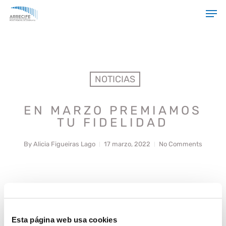
Skip
Men
to
main
Close
content
Menu
NOTICIAS
EN MARZO PREMIAMOS
TU FIDELIDAD
By
Alicia Figueiras Lago
17 marzo, 2022
No Comments
El PDM Arrecife quiere premiar la fidelidad de sus abonados y
para ello durante el mes de marzo, ofrece una serie de
ventajas para agradecer el apoyo y constancia de los
Esta página web usa cookies