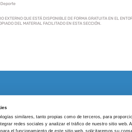
 Deporte
 EXTERNO QUE ESTÁ DISPONIBLE DE FORMA GRATUITA EN EL ENTOR
IADO DEL MATERIAL FACILITADO EN ESTA SECCIÓN.
IO
PÁGINAS LEGALES
ies
Aviso Legal
Viernes de 07.00 a 23.00
logías similares, tanto propias como de terceros, para proporcio
Política de privacidad
ntegrar redes sociales y analizar el tráfico de nuestro sitio web.
de 08.00 a 20.00 horas.
Política de cookies
para el funcionamiento de este sitio web, solicitaremos su cons