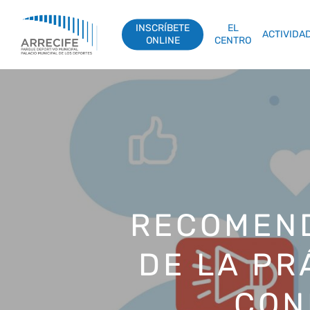
Skip
to
INSCRÍBETE
EL
ACTIVIDA
main
ONLINE
CENTRO
content
RECOMEND
DE LA PR
CON