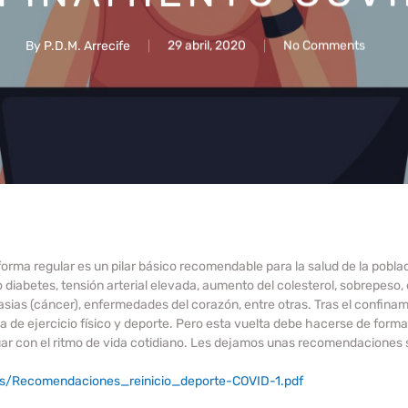
By
P.D.M. Arrecife
29 abril, 2020
No Comments
e forma regular es un pilar básico recomendable para la salud de la pobl
iabetes, tensión arterial elevada, aumento del colesterol, sobrepeso
ias (cáncer), enfermedades del corazón, entre otras. Tras el confinami
a de ejercicio físico y deporte. Pero esta vuelta debe hacerse de forma
nuar con el ritmo de vida cotidiano. Les dejamos unas recomendaciones 
s/Recomendaciones_reinicio_deporte-COVID-1.pdf