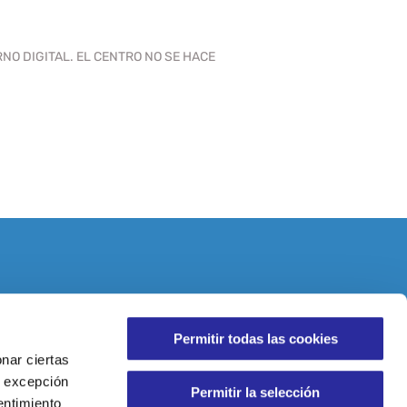
NO DIGITAL. EL CENTRO NO SE HACE
ENTIDADES
Permitir todas las cookies
nar ciertas
 A excepción
Permitir la selección
entimiento