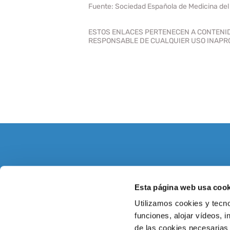
Fuente: Sociedad Española de Medicina del
ESTOS ENLACES PERTENECEN A CONTENIDO
RESPONSABLE DE CUALQUIER USO INAPROP
DATOS DE CONTACTO
HORAR
Esta página web usa cook
C/ Rambla Medular, s/n, 35500
Lunes a 
Utilizamos cookies y tecno
Arrecife, Las Palmas
horas.
funciones, alojar vídeos, i
(Canarias, España)
Sábados 
de las cookies necesarias 