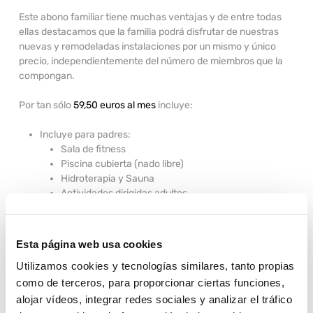
Este abono familiar tiene muchas ventajas y de entre todas
ellas destacamos que la familia podrá disfrutar de nuestras
nuevas y remodeladas instalaciones por un mismo y único
precio, independientemente del número de miembros que la
compongan.
Por tan sólo
59,50 euros al mes
incluye:
Incluye para padres:
Sala de fitness
Piscina cubierta (nado libre)
Hidroterapia y Sauna
Actividades dirigidas adultos
Acceso a la APP “PDM Arrecife”
Actividades virtuales para entrenamiento
Eventos y clases especiales para adultos
Esta página web usa cookies
Descuento en cursos de natación adulto
Utilizamos cookies y tecnologías similares, tanto propias
Descuento en alquileres de pistas exteriores (pádel,
tenis, fútbol)
como de terceros, para proporcionar ciertas funciones,
Incluye para niños:
alojar vídeos, integrar redes sociales y analizar el tráfico
Actividades dirigidas infantiles en sala (Consultar