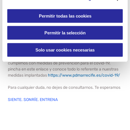
entre 19 y 24 años inclusive
En el caso de parejas de hechos deberán presentar:
Permitir todas las cookies
Certificado legal de pareja de hecho.
Otras documentaciones (Para casos particulares se
informará en el momento de la inscripción).
Permitir la selección
Medidas covid-19
Solo usar cookies necesarias
Te ayudaremos en todo lo que podamos, y si te preocupa si
cumplimos con medidas de prevención para el covid-19,
pincha en este enlace y conoce todo lo referente a nuestras
medidas implantadas
https://www.pdmarrecife.es/covid-19/
Para cualquier duda, no dejes de consultarnos. Te esperamos
SIENTE. SONRÍE. ENTRENA