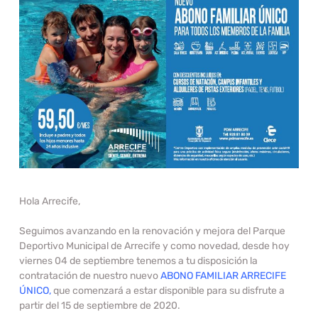
Hola Arrecife,
Seguimos avanzando en la renovación y mejora del
Parque
Deportivo Municipal de Arrecife
y como novedad, desde hoy
viernes 04 de septiembre
tenemos a tu disposición la
contratación de nuestro nuevo
ABONO FAMILIAR ARRECIFE
ÚNICO,
que comenzará a estar disponible para su disfrute a
partir del
15 de septiembre de 2020.