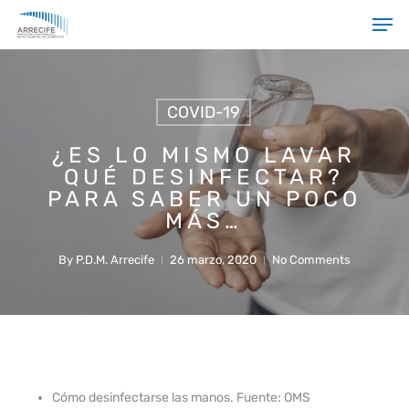
Skip
Men
to
main
Close
content
Menu
COVID-19
¿ES LO MISMO LAVAR
QUÉ DESINFECTAR?
PARA SABER UN POCO
MÁS…
By
P.D.M. Arrecife
26 marzo, 2020
No Comments
Cómo desinfectarse las manos. Fuente: OMS