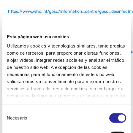
https://www.who.int/gpsc/information_centre/gpsc_desinfect
Esta página web usa cookies
Cómo lavarse las manos. Fuente: OMS
Utilizamos cookies y tecnologías similares, tanto propias
https://www.who.int/gpsc/information_centre/gpsc_lavarse_m
como de terceros, para proporcionar ciertas funciones,
alojar vídeos, integrar redes sociales y analizar el tráfico
de nuestro sitio web. A excepción de las cookies
necesarias para el funcionamiento de este sitio web,
ESTOS ENLACES PERTENECEN A CONTENIDO EXTERNO QUE
solicitaremos su consentimiento para mejorar nuestros
ESTÁ DISPONIBLE DE FORMA GRATUITA EN EL ENTORNO
servicios a través del resto de cookies; sin embargo, su
DIGITAL. EL CENTRO NO SE HACE RESPONSABLE DE
CUALQUIER USO INAPROPIADO DEL MATERIAL FACILITADO
negativa no limitará su experiencia de usuario en nuestra
EN ESTA SECCIÓN.
web. Puede configurar o rechazar de forma
personalizada su uso pulsando “Configuraciones”. Para
Selección
más información, puede consultar nuestra
Política de
Necesario
de
Cookies.
consentimiento