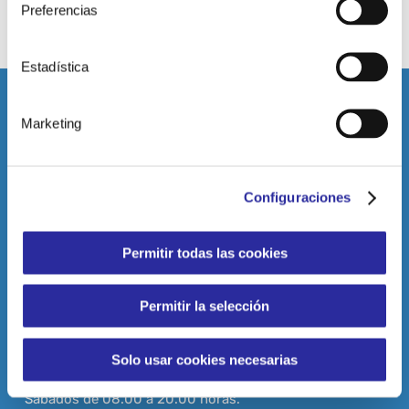
Preferencias
Estadística
Marketing
DATOS DE CONTACTO
C/ Rambla Medular, s/n, 35500
Configuraciones
Arrecife, Las Palmas
(Canarias, España)
Permitir todas las cookies
Tel: 928 81 80 39
administracionarrecife@clecefs.com
Permitir la selección
HORARIO
Solo usar cookies necesarias
Lunes a Viernes de 07.00 a 23.00 horas.
Sábados de 08.00 a 20.00 horas.